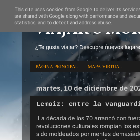
This site uses cookies from Google to deliver its service
are shared with Google along with performance and securi
VIAJAR O MO
statistics, and to detect and address abuse.
¿Te gusta viajar? Descubre nuevos lugar
PÁGINA PRINCIPAL
MAPA VIRTUAL
martes, 10 de diciembre de 20
Lemoiz: entre la vanguard
La década de los 70 arrancó con fuer
revoluciones culturales rompían los e
sido moldeados por mentes demasiad