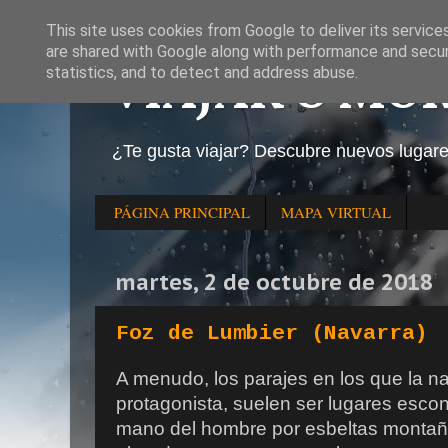
This site uses cookies from Google to deliver its service
are shared with Google along with performance and securi
VIAJAR O MO
statistics, and to detect and address abuse.
¿Te gusta viajar? Descubre nuevos lugar
PÁGINA PRINCIPAL
MAPA VIRTUAL
martes, 2 de octubre de 2018
Foz de Lumbier (Navarra)
A menudo, los parajes en los que la na
protagonista, suelen ser lugares escon
mano del hombre por esbeltas montañ