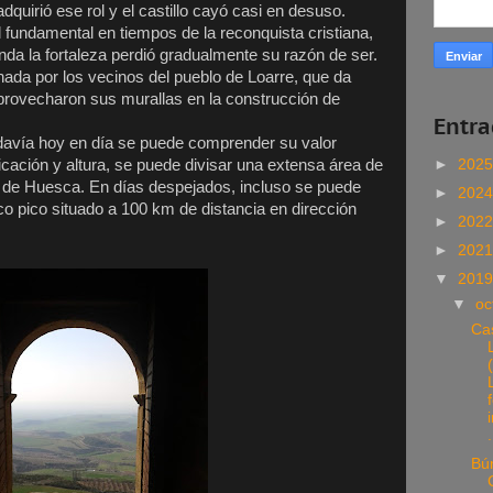
quirió ese rol y el castillo cayó casi en desuso.
 fundamental en tiempos de la reconquista cristiana,
enda la fortaleza perdió gradualmente su razón de ser.
hada por los vecinos del pueblo de Loarre, que da
aprovecharon sus murallas en la construcción de
Entr
odavía hoy en día se puede comprender su valor
►
202
icación y altura, se puede divisar una extensa área de
 de Huesca. En días despejados, incluso se puede
►
202
co pico situado a 100 km de distancia en dirección
►
202
►
202
▼
201
▼
oc
Cas
.
Bú