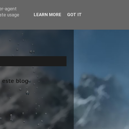
ser-agent
rate usage
LEARN MORE
GOT IT
 este blog