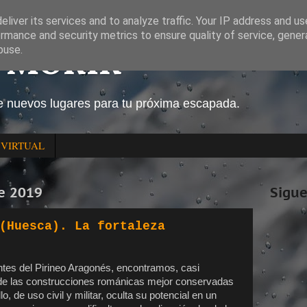
liver its services and to analyze traffic. Your IP address and u
rmance and security metrics to ensure quality of service, gene
O MORIR
buse.
e nuevos lugares para tu próxima escapada.
 VIRTUAL
de 2019
Sigue
(Huesca). La fortaleza
ntes del Pirineo Aragonés, encontramos, casi
 de las construcciones románicas mejor conservadas
o, de uso civil y militar, oculta su potencial en un