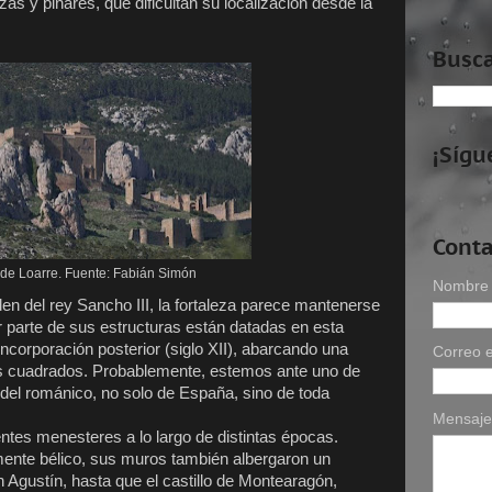
as y pinares, que dificultan su localización desde la
Busca
¡Sígu
Conta
o de Loarre. Fuente: Fabián Simón
Nombre
rden del rey Sancho III, la fortaleza parece mantenerse
r parte de sus estructuras están datadas en esta
incorporación posterior (siglo XII), abarcando una
Correo e
s cuadrados. Probablemente, estemos ante uno de
 del románico, no solo de España, sino de toda
Mensaj
rentes menesteres a lo largo de distintas épocas.
ente bélico, sus muros también albergaron un
Agustín, hasta que el castillo de Montearagón,