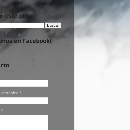
r este blog
enos en Facebook!
cto
lectrónico
*
e
*