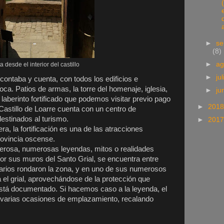
►
se
(8)
►
ag
a desde el interior del castillo
►
ju
 contaba y cuenta, con todos los edificios e
oca. Patios de armas, la torre del homenaje, iglesia,
►
ju
laberinto fortificado que podemos visitar previo pago
►
201
 Castillo de Loarre cuenta con un centro de
 destinados al turismo.
►
201
, la fortificación es una de las atracciones
provincia oscense.
derosa, numerosas leyendas, mitos o realidades
r sus muros del Santo Grial, se encuentra entre
larios rondaron la zona, y en uno de sus numerosos
a el grial, aprovechándose de la protección que
 está documentado. Si hacemos caso a la leyenda, el
 varias ocasiones de emplazamiento, recalando