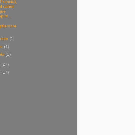
(Francia),
el cañón
que
apun...
ptiembre
osto
(1)
lio
(1)
nio
(1)
8
(27)
7
(17)