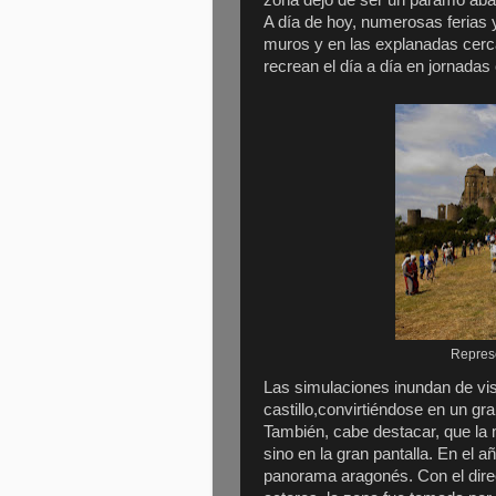
zona dejó de ser un páramo ab
A día de hoy, numerosas ferias 
muros y en las explanadas cerc
recrean el día a día en jornada
Represe
Las simulaciones inundan de visi
castillo,convirtiéndose en un gr
También, cabe destacar, que la m
sino en la gran pantalla. En el 
panorama aragonés. Con el dire