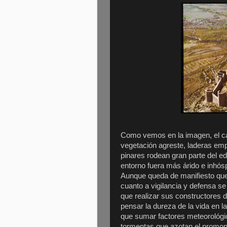
Como vemos en la imagen, el ca
vegetación agreste, laderas emp
pinares rodean gran parte del ed
entorno fuera más árido e inhósp
Aunque queda de manifiesto que e
cuanto a vigilancia y defensa se
que realizar sus constructores d
pensar la dureza de la vida en l
que sumar factores meteorológico
tormentas que azotan el promon