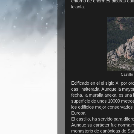
entorno de enormes piedras caliz
lejanía.
Castill
Edificado en el el siglo XI por o
casi inalterada. Aunque la mayo
fecha, la muralla anexa, es una 
superficie de unos 10000 metro
los edificios mejor conservados
Europa.
El castillo, ha servido para dife
Aunque su carácter fue normalm
monasterio de canónicas de San 