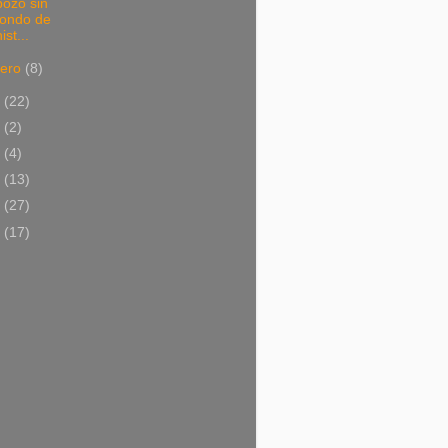
pozo sin
fondo de
ist...
nero
(8)
4
(22)
2
(2)
1
(4)
9
(13)
8
(27)
7
(17)