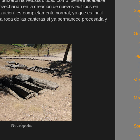
utilizaron la vetusta ciudad como fuente inacabable
rovecharían en la creación de nuevos edificios en
Seg
ización" es completamente normal, ya que es inútil
 la roca de las canteras si ya permanece procesada y
Gra
"Pl
Ver
Mon
Necrópolis
Sor