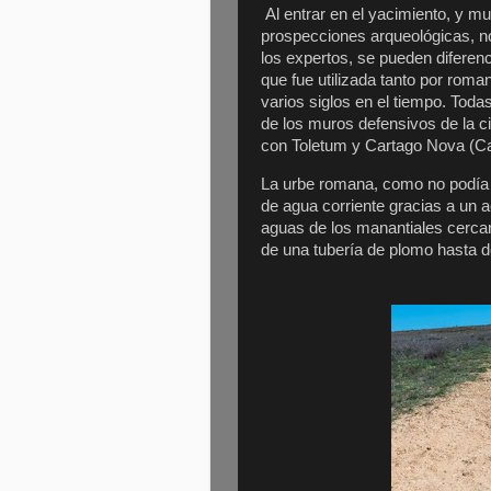
Al entrar en el yacimiento, y m
prospecciones arqueológicas, n
los expertos, se pueden diferenci
que fue utilizada tanto por roma
varios siglos en el tiempo. Tod
de los muros defensivos de la c
con Toletum y Cartago Nova (Ca
La urbe romana, como no podía s
de agua corriente gracias a un 
aguas de los manantiales cercan
de una tubería de plomo hasta 