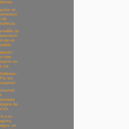
plumas.
orbe: el
cementeri
o de
muñecas.
nadilla: la
resurrecci
ón de un
pueblo.
atanito":
un tren
muerto en
la vía.
ballenas:
¡Por los
océanos!
tserrat:
la
montaña
mágica de
la luz.
ia y su
laguna
negra: un