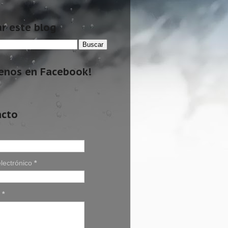
r este blog
enos en Facebook!
acto
lectrónico
*
e
*