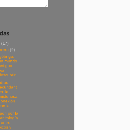
adas
5
(17)
brero
(9)
góbriga:
un mundo
antiguo
por
descubrir.
edras
fecundant
es: la
misteriosa
conexión
con la...
ión por la
ornitología
: entre
picos y