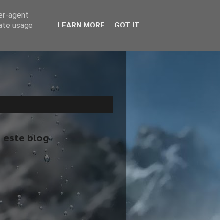
ser-agent
rate usage
LEARN MORE
GOT IT
 este blog