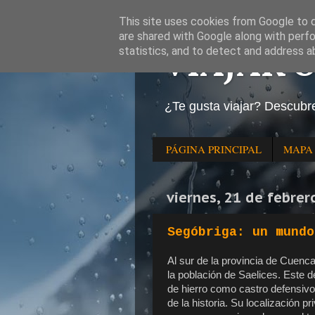
This site uses cookies from Google to de
are shared with Google along with perfo
VIAJAR 
statistics, and to detect and address a
¿Te gusta viajar? Descubr
PÁGINA PRINCIPAL
MAPA
viernes, 21 de febre
Segóbriga: un mundo
Al sur de la provincia de Cuenc
la población de Saelices. Este 
de hierro como castro defensivo, 
de la historia. Su localización p