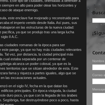
rreno. Este tipo de ciudades, orientadas a defender a
an siempre en alto para poder otear los horizontes y
n caso de ataque enemigo.
Busca
sula, este enclave fue mejorado y reconstruido para
caba el imperio venido desde Italia. Así pues, sus
rabajaron en las estructuras de la nueva ciudad:
¡Sígu
 pacífica, ya que se produjo tras una larga lucha
siglo II A.C.
las ciudades romanas de la época para ser
e este paraje, ya que no hay más ciudades relevantes
Cont
. Tal vez, por distancia, la ciudad principal más
 la cual estaba separada por un centenar de
Nombre
egóbriga alcanza un poder colosal, ya que es la
es territorios que se sitúan alrededor de esta. Este
nzara fama y riqueza a partes iguales, algo que se
Correo e
os en las excavaciones actuales.
zó en el siglo IV, fecha en la que datan los
Mensaj
dificios principales. En época visigoda, la ciudad
este duro poco, ya que con la llegada de los árabes
o. Segóbriga, fue destruyéndose poco a poco, hasta
del mapa.