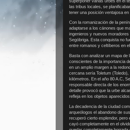
superponer varias urbes en el te
las tribus locales, se planificab
tener una posición ventajosa e
Con la romanización de la penín
adaptarse a los cánones que mar
ingenieros y nuevos moradores t
Segóbriga. Esta conquista no fue
entre romanos y celtíberos en el 
Basta con analizar un mapa de 
conscientes de la importancia d
en un amplio margen a la redonda
cercana sería Toletum (Toledo),
kilómetros. En el año 80 A.C, S
responsable directa de los enorm
detalle provocó que la urbe alca
refleja en los objetos aparecid
La decadencia de la ciudad comen
arqueólogos el abandono de sus e
recuperó cierto esplendor, pero 
cayó completamente en el olvid
quedar completamente borrada 