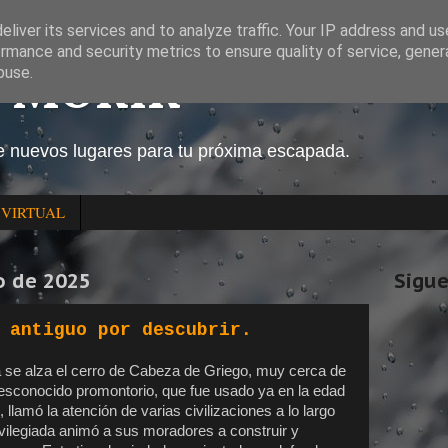
liver its services and to analyze traffic. Your IP address and u
rmance and security metrics to ensure quality of service, gene
O MORIR
buse.
e nuevos lugares para tu próxima escapada.
 VIRTUAL
ro de 2025
Sigue
 antiguo por descubrir.
a se alza el cerro de Cabeza de Griego, muy cerca de
desconocido promontorio, que fue usado ya en la edad
llamó la atención de varias civilizaciones a lo largo
rivilegiada animó a sus moradores a construir y