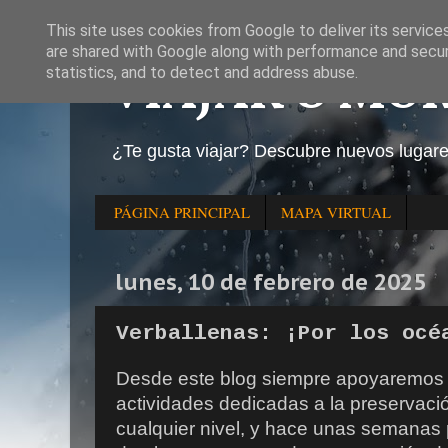
This site uses cookies from Google to deliver its service
are shared with Google along with performance and securi
VIAJAR O MO
statistics, and to detect and address abuse.
¿Te gusta viajar? Descubre nuevos lugar
PÁGINA PRINCIPAL
MAPA VIRTUAL
lunes, 10 de febrero de 2025
Verballenas: ¡Por los océ
Desde este blog siempre apoyaremos aq
actividades dedicadas a la preservació
cualquier nivel, y hace unas semana