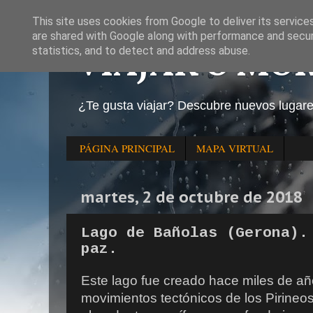
This site uses cookies from Google to deliver its service
are shared with Google along with performance and securi
VIAJAR O MO
statistics, and to detect and address abuse.
¿Te gusta viajar? Descubre nuevos lugar
PÁGINA PRINCIPAL
MAPA VIRTUAL
martes, 2 de octubre de 2018
Lago de Bañolas (Gerona).
paz.
Este lago fue creado hace miles de añ
movimientos tectónicos de los Pirineos.