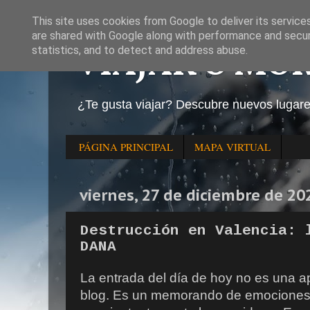
This site uses cookies from Google to deliver its service
are shared with Google along with performance and securi
VIAJAR O MO
statistics, and to detect and address abuse.
¿Te gusta viajar? Descubre nuevos lugar
PÁGINA PRINCIPAL
MAPA VIRTUAL
viernes, 27 de diciembre de 20
Destrucción en Valencia: 
DANA
La entrada del día de hoy no es una ap
blog. Es un memorando de emociones 