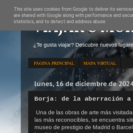
This site uses cookies from Google to deliver its service
are shared with Google along with performance and securi
VIAJAR O MO
statistics, and to detect and address abuse.
¿Te gusta viajar? Descubre nuevos lugar
PÁGINA PRINCIPAL
MAPA VIRTUAL
lunes, 16 de diciembre de 202
Borja: de la aberración a
Una de las obras de arte más visitad
las más reconocibles, se encuentra si
museo de prestigio de Madrid o Barce