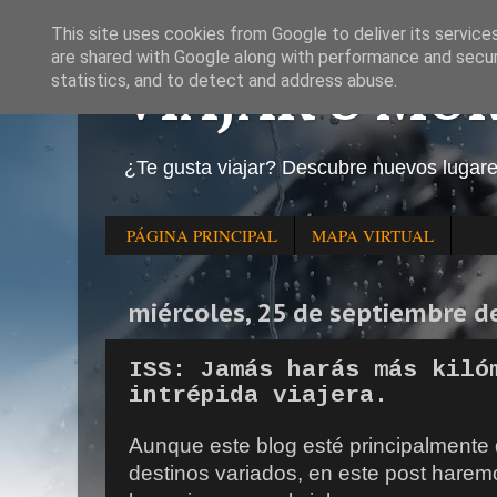
This site uses cookies from Google to deliver its service
are shared with Google along with performance and securi
VIAJAR O MO
statistics, and to detect and address abuse.
¿Te gusta viajar? Descubre nuevos lugar
PÁGINA PRINCIPAL
MAPA VIRTUAL
miércoles, 25 de septiembre d
ISS: Jamás harás más kiló
intrépida viajera.
Aunque este blog esté principalmente 
destinos variados, en este post haremo