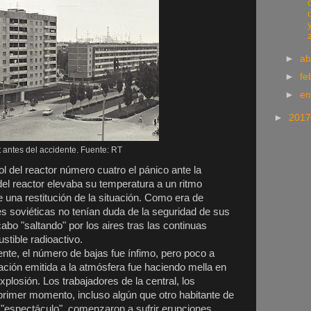
►
ab
►
fe
►
e
►
201
t antes del accidente. Fuente: RT
ol del reactor número cuatro el pánico ante la
del reactor elevaba su temperatura a un ritmo
 una restitución de la situación. Como era de
es soviéticas no tenían duda de la seguridad de sus
cabo "saltando" por los aires tras las continuas
stible radioactivo.
ente, el número de bajas fue ínfimo, pero poco a
iación emitida a la atmósfera fue haciendo mella en
xplosión. Los trabajadores de la central, los
rimer momento, incluso algún que otro habitante de
l "espectáculo", comenzaron a sufrir erupciones