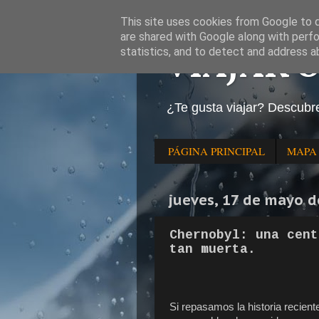
This site uses cookies from Google to de
are shared with Google along with perfo
VIAJAR 
statistics, and to detect and address a
¿Te gusta viajar? Descubr
PÁGINA PRINCIPAL
MAPA
jueves, 17 de mayo d
Chernobyl: una cent
tan muerta.
Si repasamos la historia recien