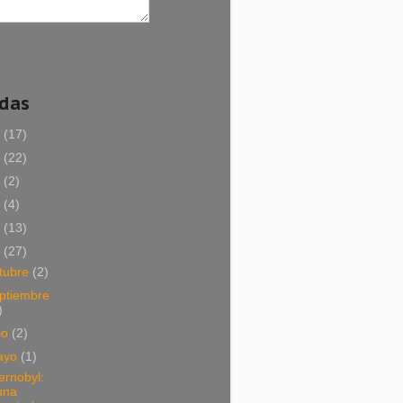
adas
5
(17)
4
(22)
2
(2)
1
(4)
9
(13)
8
(27)
tubre
(2)
ptiembre
)
lio
(2)
ayo
(1)
ernobyl:
una