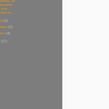
central, un
desastre,
y una
zona no...
ril
(1)
brero
(1)
nero
(4)
7
(17)