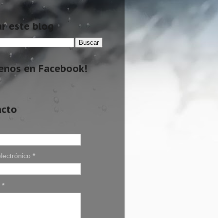
r este blog
enos en Facebook!
acto
lectrónico
*
e
*