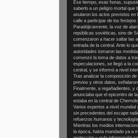
Ese tiempo, esas horas, supusie
saberlo a un peligro mortal que
anularon los actos previstos en K
calle a participar de los festejo
Paradójicamente, la voz de alar
repúblicas soviéticas, sino de S
comenzaron a hacer saltar las a
entrada de la central. Ante lo qu
autoridades tomaron las medida
comenzó la toma de datos a trav
especulaciones, se llegó a la co
central, y se informó a nivel int
Tras analizar la composición de l
previos y otros datos, señalar
Finalmente, a regañadientes, y 
anunciaba que el epicentro de l
estaba en la central de Chernob
Varios expertos a nivel mundial
sin precedentes del escape radi
refuerzos humanos y tecnología
Mientras los medios internacion
la época, había mandado ya a 
protección y nula información so