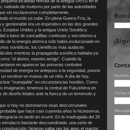
 pequeña localidad remota de la antigua URSS en el
r, rodeado de mutismo por parte de las autoridades
igue sin esclarecerse completamente.
Busca
todo el mundo ya sabe. En plena Guerra Fría, la
 y gestionable era un imperativo en las dos grandes
. Estados Unidos y la antigua Unión Soviética
al a base de zancadillas continuas y secretismo a
¡Sígu
ollo de la energía atómica sólo había evolucionado en
torios soviéticos, los científicos más audaces
álculos mientras la propaganda soviética hablaba ya
 como "el átomo, nuestro amigo". Cuando la
Cont
 tardaron en aparecer las primeras centrales
esidad de energía se antepuso a la seguridad, puesto
Nombre
 un revólver en manos de un niño. A día de hoy,
clear "manejable" en circunstancias hostiles. Como
o imaginarán, tenemos la central de Fukushima en
Correo e
 de diseño letales ante la fuerza de un terremoto y
o que si hoy no dominamos esas descomunales
Mensaj
probable que hace casi cuarenta años lo hiciesemos.
desgracia no tardó en ocurrir. En la madrugada del 26
n simulacro bastante descoordinado, una serie de
construcción, hicieron saltar por los aires el reactor