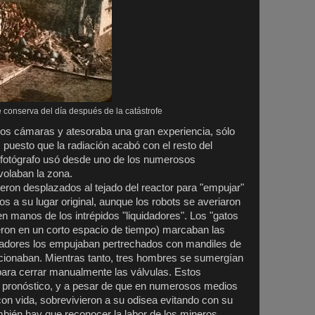
e conserva del día después de la catástrofe
dos cámaras y atesoraba una gran experiencia, sólo
, puesto que la radiación acabó con el resto del
l fotógrafo usó desde uno de los numerosos
evolaban la zona.
ueron desplazados al tejado del reactor para "empujar"
los a su lugar original, aunque los robots se averiaron
n manos de los intrépidos "liquidadores". Los "gatos
eron en un corto espacio de tiempo) marcaban las
dadores los empujaban pertrechados con mandiles de
ionaban. Mientras tanto, tres hombres se sumergían
 para cerrar manualmente las válvulas. Estos
do pronóstico, y a pesar de que en numerosos medios
con vida, sobrevivieron a su odisea evitando con su
bién hay que reconocer la labor de los mineros