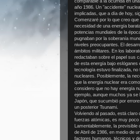
comparable a la ocurrida en una
año 1986. Un "accidente" nuclea
implicadas, que a día de hoy, s
Comenzaré por lo que creo que 
necesidad de una energía barata
potencias mundiales de la época
pugnaban por la soberanía mundi
niveles preocupantes. El desarr
ámbitos militares. En los labora
redactaban sobre el papel sus c
de esta energía bajo eslóganes
tecnología estuvo finalizada, no
nucleares. Posiblemente, la nec
que la energía nuclear era como
considero que no hay energía nu
ejemplo, aunque muchos ya se l
Japón, que sucumbió por errores
un posterior Tsunami.
Volviendo al pasado, está clar
fuerzas atómicas, es muy poco 
Lamentablemente, la previsible 
de Abril de 1986, en medio de u
factores humanos, técnicos y de 