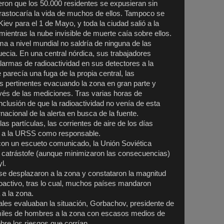
ron que los 50.000 residentes se expusieran sin
 trastocaría la vida de muchos de ellos. Tampoco se
iev para el 1 de Mayo, y toda la ciudad salió a la
s mientras la nube invisible de muerte caía sobre ellos.
ma a nivel mundial no saldría de ninguna de las
uecia. En una central nórdica, sus trabajadores
larmas de radioactividad en sus detectores a la
e parecía una fuga de la propia central, las
s pertinentes evacuando la zona en gran parte y
és de las mediciones. Tras varias horas de
nclusión de que la radioactividad no venía de esta
ernacional de la alerta en busca de la fuente.
as partículas, las corrientes de aire de los días
on a la URSS como responsable.
con un escueto comunicado, la Unión Soviética
a catrástofe (aunque minimizaron las consecuencias)
yl.
 se desplazaron a la zona y constataron la magnitud
oactivo, tras lo cual, muchos países mandaron
 a la zona.
ales evaluaban la situación, Gorbachov, presidente de
miles de hombres a la zona con escasos medios de
bre los riesgos que corrían.