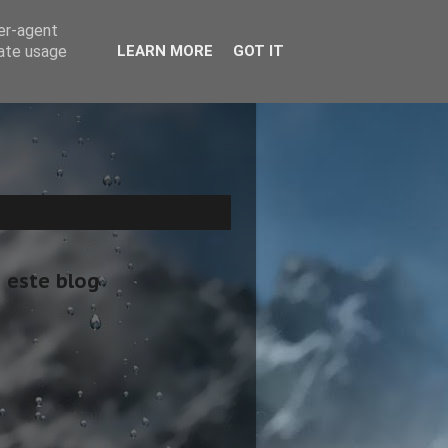
ser-agent
rate usage
LEARN MORE
GOT IT
 este blog