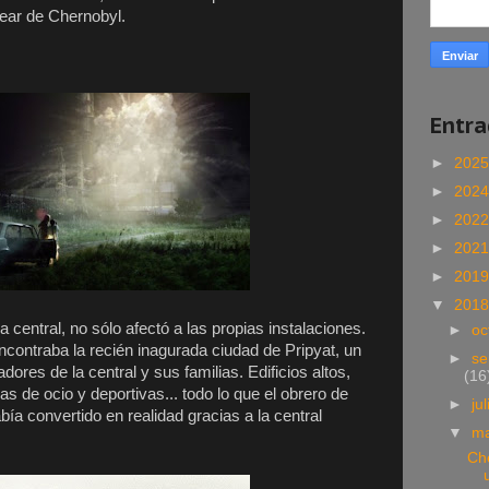
lear de Chernobyl.
Entr
►
202
►
202
►
202
►
202
►
201
▼
201
a central, no sólo afectó a las propias instalaciones.
►
oc
 encontraba la recién inagurada ciudad de Pripyat, un
►
se
dores de la central y sus familias. Edificios altos,
(16
as de ocio y deportivas... todo lo que el obrero de
►
ju
ía convertido en realidad gracias a la central
▼
m
Ch