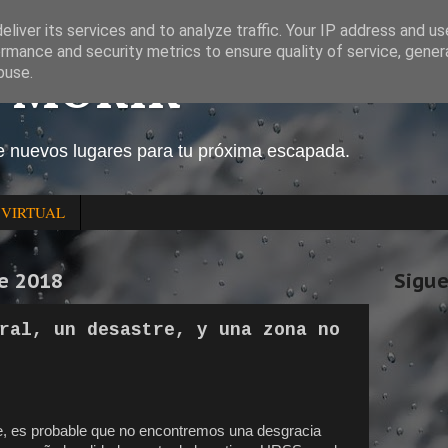
liver its services and to analyze traffic. Your IP address and u
rmance and security metrics to ensure quality of service, gene
O MORIR
buse.
e nuevos lugares para tu próxima escapada.
 VIRTUAL
e 2018
Sigue
ral, un desastre, y una zona no
te, es probable que no encontremos una desgracia