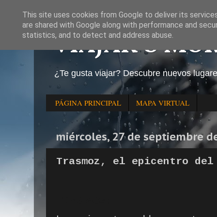
This site uses cookies from Google to deliver its service
are shared with Google along with performance and securi
VIAJAR O MO
statistics, and to detect and address abuse.
¿Te gusta viajar? Descubre nuevos lugar
PÁGINA PRINCIPAL
MAPA VIRTUAL
miércoles, 27 de septiembre d
Trasmoz, el epicentro del
TRASMOZ: